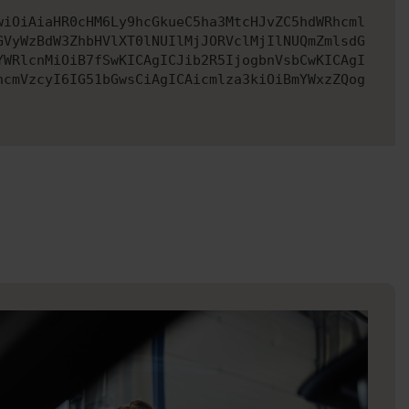
wiOiAiaHR0cHM6Ly9hcGkueC5ha3MtcHJvZC5hdWRhcml
GVyWzBdW3ZhbHVlXT0lNUIlMjJORVclMjIlNUQmZmlsdG
YWRlcnMiOiB7fSwKICAgICJib2R5IjogbnVsbCwKICAgI
ncmVzcyI6IG51bGwsCiAgICAicmlza3kiOiBmYWxzZQog