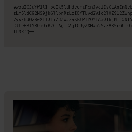
ewogICJuYW1lIjogIk5ldHdvcmtFcnJvciIsCiAgImNv
zLm5ldC92MS9jbGllbnRzLzI0MTUvd2Vic2l0ZS12ZWh
VyWzBdW29wXT1JTiZ3ZWJzaXRlPTY0MTA3OThjMmE5NT
CJleHBlY3QiOiB7CiAgICAgICJyZXNwb25zZVR5cGUiO
IH0KfQ==