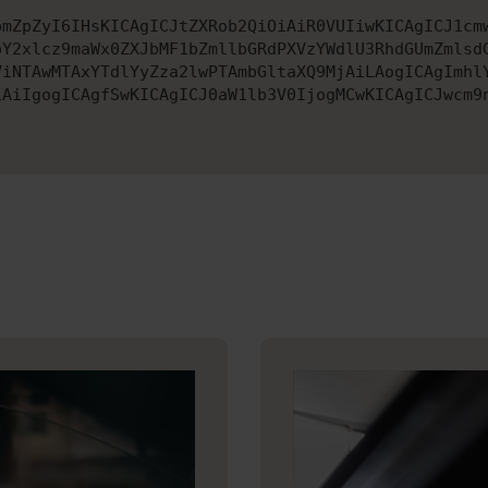
bmZpZyI6IHsKICAgICJtZXRob2QiOiAiR0VUIiwKICAgICJ1cm
pY2xlcz9maWx0ZXJbMF1bZmllbGRdPXVzYWdlU3RhdGUmZmlsd
ViNTAwMTAxYTdlYyZza2lwPTAmbGltaXQ9MjAiLAogICAgImhl
iAiIgogICAgfSwKICAgICJ0aW1lb3V0IjogMCwKICAgICJwcm9