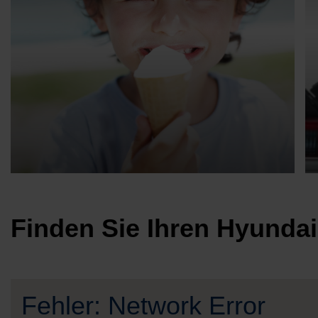
Der Hyundai Sommer-Service
Finden Sie Ihren Hyundai
Beitrag lesen
Fehler: Network Error