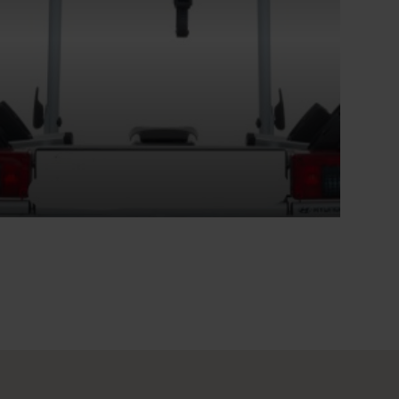
Fahrrad-Träger 2er für Anhängerkupplung
Beitrag lesen