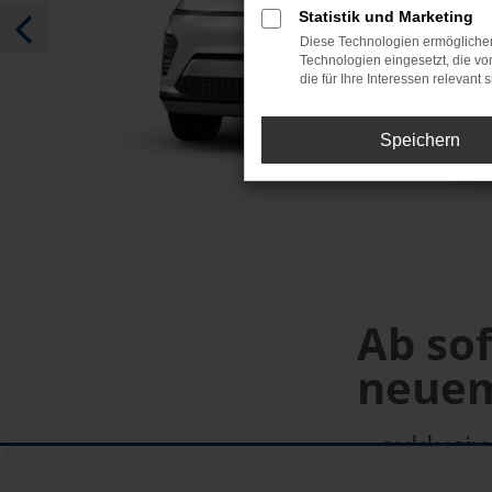
Statistik und Marketing
Diese Technologien ermöglichen
Technologien eingesetzt, die v
die für Ihre Interessen relevant s
Speichern
Ab so
neuem
– exklusiv