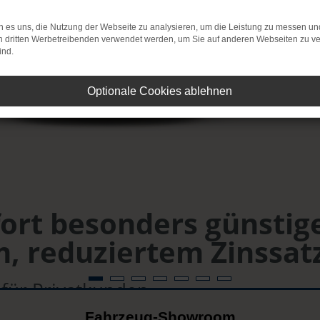
 es uns, die Nutzung der Webseite zu analysieren, um die Leistung zu messen u
on dritten Werbetreibenden verwendet werden, um Sie auf anderen Webseiten zu ve
ind.
Optionale Cookies ablehnen
fort besonders günstig
, reduziertem Zinssat
 für Privatkunden
Fahrzeug-Showroom