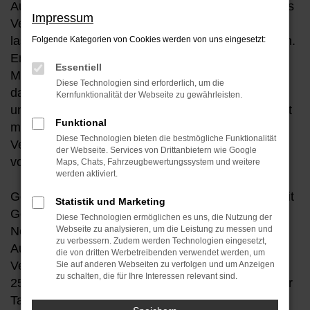
Autohaus Theiss & Cossmann wollen genau dieses
Impressum
Vertrauen rechtfertigen. Besuchen Sie uns und
lassen Sie sich zu allen Fragen ausführlich beraten.
Folgende Kategorien von Cookies werden von uns eingesetzt:
Entdecken Sie vor Ort unsere vorrätige
Essentiell
Modellpalette oder finden Sie gemeinsam mit uns
Diese Technologien sind erforderlich, um die
das für Sie passende Fahrzeug. Wir verstehen
Kernfunktionalität der Webseite zu gewährleisten.
unseren Service als Partnerschaft, die für uns nicht
Funktional
mit dem Unterzeichnen des Kaufvertrags endet.
Diese Technologien bieten die bestmögliche Funktionalität
Verlassen Sie sich auf eine ausführliche Beratung,
der Webseite. Services von Drittanbietern wie Google
vor, während und nach Ihrem Autokauf.
Maps, Chats, Fahrzeugbewertungssystem und weitere
werden aktiviert.
Gegründet 1985 beschäftigten wir uns zunächst mit
Statistik und Marketing
Gebrauchtwagen und dem Import von
Diese Technologien ermöglichen es uns, die Nutzung der
Neufahrzeugen. Über den Vertrieb diverser
Webseite zu analysieren, um die Leistung zu messen und
zu verbessern. Zudem werden Technologien eingesetzt,
Automarken sind wir seit: 1993 HYUNDAI
die von dritten Werbetreibenden verwendet werden, um
Vertragshändler Im August 2018 hatten wir unser
Sie auf anderen Webseiten zu verfolgen und um Anzeigen
zu schalten, die für Ihre Interessen relevant sind.
25-jähriges Jubiläum mit der Marke Hyundai an der
Talstr. 140. Am 01.06.2019 wurde der Betrieb von