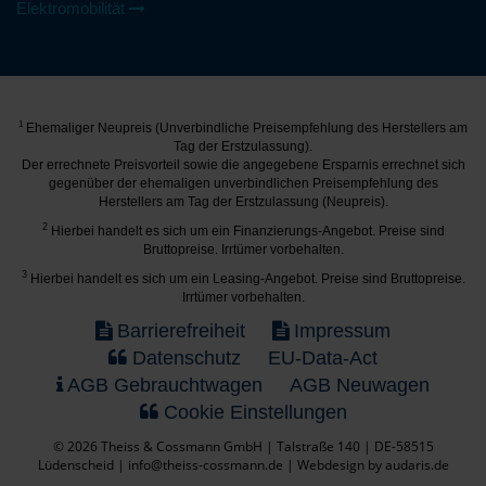
Elektromobilität
1
Ehemaliger Neupreis (Unverbindliche Preisempfehlung des Herstellers am
Tag der Erstzulassung).
Der errechnete Preisvorteil sowie die angegebene Ersparnis errechnet sich
gegenüber der ehemaligen unverbindlichen Preisempfehlung des
Herstellers am Tag der Erstzulassung (Neupreis).
2
Hierbei handelt es sich um ein Finanzierungs-Angebot. Preise sind
Bruttopreise. Irrtümer vorbehalten.
3
Hierbei handelt es sich um ein Leasing-Angebot. Preise sind Bruttopreise.
Irrtümer vorbehalten.
Barrierefreiheit
Impressum
Datenschutz
EU-Data-Act
AGB Gebrauchtwagen
AGB Neuwagen
Cookie Einstellungen
© 2026 Theiss & Cossmann GmbH | Talstraße 140 | DE-58515
Lüdenscheid | info@theiss-cossmann.de |
Webdesign by audaris.de