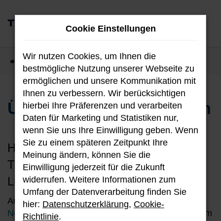
Zum
0
Hauptinhalt
Cookie Einstellungen
MENÜ
springen
Wir nutzen Cookies, um Ihnen die
Startseite
Unternehmen
Über uns
bestmögliche Nutzung unserer Webseite zu
ermöglichen und unsere Kommunikation mit
Ihnen zu verbessern. Wir berücksichtigen
Über Theiss & Cossmann
hierbei Ihre Präferenzen und verarbeiten
Daten für Marketing und Statistiken nur,
wenn Sie uns Ihre Einwilligung geben. Wenn
Sie zu einem späteren Zeitpunkt Ihre
Herzlich Willkommen beim Autohaus
Meinung ändern, können Sie die
Theiss & Cossmann GmbH in
Einwilligung jederzeit für die Zukunft
Lüdenscheid
widerrufen. Weitere Informationen zum
Umfang der Datenverarbeitung finden Sie
Autokauf ist Vertrauenssache, egal ob im
hier:
Datenschutzerklärung
,
Cookie-
Neuwagen
- oder
Gebrauchtwagen
bereich. Wir vom
Richtlinie
.