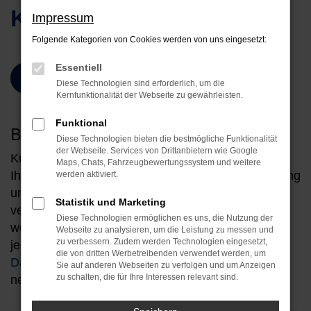
Kundenstimmen
Impressum
Folgende Kategorien von Cookies werden von uns eingesetzt:
Essentiell
Jetzt Kundebewertung schreiben
Diese Technologien sind erforderlich, um die
Kernfunktionalität der Webseite zu gewährleisten.
Funktional
BEWERTUNGSFORMULAR
Diese Technologien bieten die bestmögliche Funktionalität
der Webseite. Services von Drittanbietern wie Google
Kurzinfo zu Ihren Daten:
Maps, Chats, Fahrzeugbewertungssystem und weitere
Ihre Angaben werden ausschließlich zur Auswertung
werden aktiviert.
und Optimierung unseres Kundenservices
Statistik und Marketing
verwendet. Ihre Daten werden weder an Dritte
Diese Technologien ermöglichen es uns, die Nutzung der
weitergegeben noch für Marketingzwecke in
Webseite zu analysieren, um die Leistung zu messen und
zu verbessern. Zudem werden Technologien eingesetzt,
jeglicher Form verwendet. Hier finden Sie unsere
die von dritten Werbetreibenden verwendet werden, um
Datenschutzrichtlinien
. Danke, dass Sie sich Zeit
Sie auf anderen Webseiten zu verfolgen und um Anzeigen
zu schalten, die für Ihre Interessen relevant sind.
nehmen.