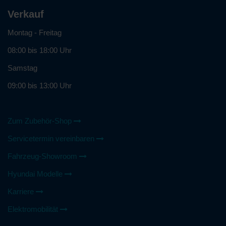
e
z
i
u
Verkauf
t
n
e
Montag - Freitag
s
r
e
08:00 bis 18:00 Uhr
e
r
m
e
Samstag
p
r
f
09:00 bis 13:00 Uhr
M
e
i
h
t
l
a
Zum Zubehör-Shop
e
r
n
Servicetermin vereinbaren
b
?
e
Fahrzeug-Showroom
i
t
Hyundai Modelle
e
Karriere
r
?
Elektromobilität