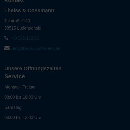
Kontakt
a
e
r
d
u
F
a
Theiss & Cossmann
e
f
r
t
r
I
e
Talstraße 140
u
B
h
u
n
58515 Lüdenscheid
e
r
n
g
t
e
+49 235 172 56
d
u
r
A
e
n
info@theiss-cossmann.de
e
n
u
d
u
f
n
F
u
r
d
a
n
a
Unsere Öffnungszeiten
B
c
g
g
e
Service
h
b
e
k
k
e
?
Montag - Freitag
a
o
i
n
m
08:00 bis 18:00 Uhr
u
n
p
n
t
e
Samstag
s
e
t
?
09:00 bis 13:00 Uhr
n
e
w
n