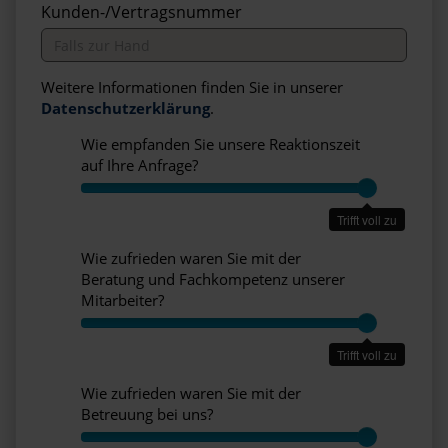
Kunden-/Vertragsnummer
Weitere Informationen finden Sie in unserer
Datenschutzerklärung
.
Wie empfanden Sie unsere Reaktionszeit
auf Ihre Anfrage?
W
i
Trifft voll zu
e
e
Wie zufrieden waren Sie mit der
m
Beratung und Fachkompetenz unserer
p
Mitarbeiter?
f
W
a
i
n
Trifft voll zu
e
d
z
Wie zufrieden waren Sie mit der
e
u
Betreuung bei uns?
n
f
W
S
r