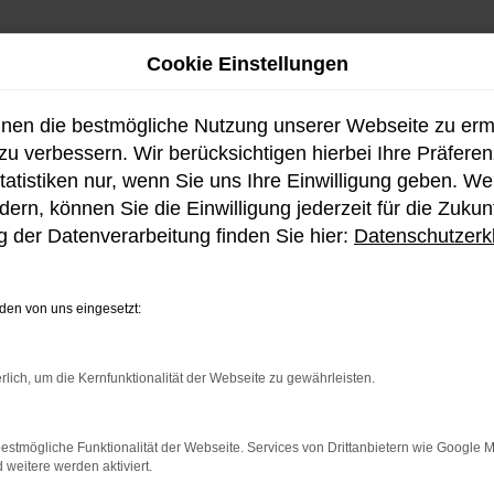
Cookie Einstellungen
hnen die bestmögliche Nutzung unserer Webseite zu er
u verbessern. Wir berücksichtigen hierbei Ihre Präfere
tatistiken nur, wenn Sie uns Ihre Einwilligung geben. W
ern, können Sie die Einwilligung jederzeit für die Zukun
 der Datenverarbeitung finden Sie hier:
Datenschutzerk
en von uns eingesetzt:
rlich, um die Kernfunktionalität der Webseite zu gewährleisten.
ternetseite ist die Theiss & Cossmann GmbH.
estmögliche Funktionalität der Webseite. Services von Drittanbietern wie Google 
erem Unternehmen bedanken und freuen uns, Sie begrüße
eitere werden aktiviert.
die Theiss & Cossmann GmbH sehr ernst. Sie sollen sich