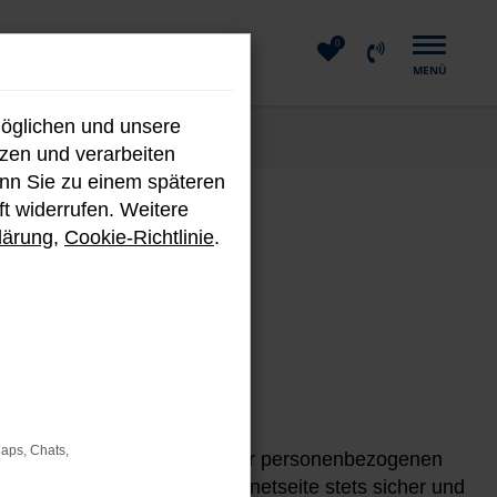
0
MENÜ
möglichen und unsere
nzen und verarbeiten
enn Sie zu einem späteren
ft widerrufen. Weitere
lärung
,
Cookie-Richtlinie
.
Maps, Chats,
n zu dürfen. Den Schutz Ihrer personenbezogenen
 beim Besuch unserer Internetseite stets sicher und