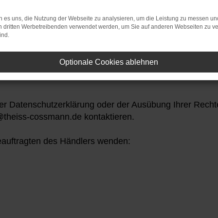
lgenden über die Erhebung personenbezogener Daten bei
 es uns, die Nutzung der Webseite zu analysieren, um die Leistung zu messen u
on dritten Werbetreibenden verwendet werden, um Sie auf anderen Webseiten zu ve
ind.
 den Datenschutzbeauftragten kontaktieren?
Optionale Cookies ablehnen
im Zusammenhang mit unserer Webseite oder den darauf
r Datenschutzerklärung oder der Ausübung Ihrer Recht
theiss-cossmann.de kontaktieren.
eauftragten des Händlers wenden: