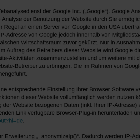
banalysedienst der Google Inc. („Google“). Google Anal
 Analyse der Benutzung der Website durch Sie ermöglic
r Regel an einen Server von Google in den USA übertrage
 IP-Adresse von Google jedoch innerhalb von Mitgliedst
schen Wirtschaftsraum zuvor gekürzt. Nur in Ausnahmef
Im Auftrag des Betreibers dieser Website wird Google d
te-Aktivitäten zusammenzustellen und um weitere mit d
ite-Betreiber zu erbringen. Die im Rahmen von Google 
mengeführt.
ne entsprechende Einstellung Ihrer Browser-Software ver
unktionen dieser Website vollumfänglich werden nutzen 
 der Website bezogenen Daten (inkl. Ihrer IP-Adresse) 
enden Link verfügbare Browser-Plug-in herunterladen u
out?hl=de
.
r Erweiterung „_anonymizeIp()“. Dadurch werden IP-Adre