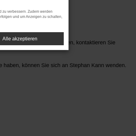
 Nutzung unserer Website.
nd zu verbessern. Zudem werden
rfolgen und um Anzeigen zu schalten,
Alle akzeptieren
 angebotenen Services haben, kontaktieren Sie
e haben, können Sie sich an Stephan Kann wenden.