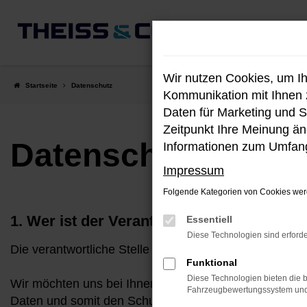
Zum
Hauptinhalt
springen
Wir nutzen Cookies, um I
Startseite
Datenschutz
Kommunikation mit Ihnen z
Daten für Marketing und S
Zeitpunkt Ihre Meinung änd
Datenschutz
Informationen zum Umfang
Impressum
Folgende Kategorien von Cookies werd
1. Wer ist der Verantwortlicher?
Essentiell
Diese Technologien sind erforde
Die verantwortliche Stelle für das Angebot dieser In
Funktional
Diese Technologien bieten die b
Wir möchten uns bei Ihnen für Ihr Interesse an uns
Fahrzeugbewertungssystem und w
Daten und somit den Schutz Ihrer Privatsphäre nimmt 