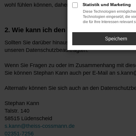
wohl fühlen können, daher informieren wir Sie im Fo
Statistik und Marketing
Diese Technologien ermöglichen
Technologien eingesetzt, die v
die für Ihre Interessen relevant s
2. Wie kann ich den Verantwortlichen und
Speichern
Sollten Sie darüber hinaus Fragen zum Datenschutz 
unseren Datenschutzbeauftragten.
Wenn Sie Fragen zu oder im Zusammenhang mit diese
Sie können Stephan Kann auch per E-Mail an s.kann@
Alternativ können Sie sich auch an den Datenschutzb
Stephan Kann
Talstr. 140
58515 Lüdenscheid
s.kann@theiss-cossmann.de
02351-7256