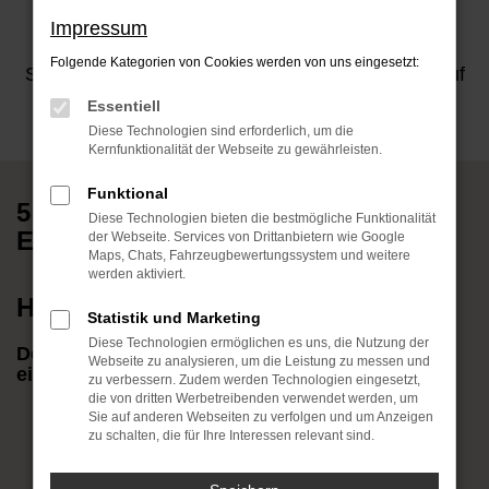
Hyundai Garantie
Impressum
Folgende Kategorien von Cookies werden von uns eingesetzt:
Setzen Sie bei Garantie, Service und Beratung auf
das Original – nur so nutzen Sie alle Vorteile.
Essentiell
Diese Technologien sind erforderlich, um die
Kernfunktionalität der Webseite zu gewährleisten.
Funktional
5 Jahre Garantie für die Hyundai
Diese Technologien bieten die bestmögliche Funktionalität
Elektromodelle
der Webseite. Services von Drittanbietern wie Google
Maps, Chats, Fahrzeugbewertungssystem und weitere
werden aktiviert.
Höchste Sicherheit und Qualität.
Statistik und Marketing
Diese Technologien ermöglichen es uns, die Nutzung der
Deshalb gibt's für KONA Elektro, IONIQ 5 und 6
Webseite zu analysieren, um die Leistung zu messen und
ein einzigartiges Garantiepaket.
zu verbessern. Zudem werden Technologien eingesetzt,
die von dritten Werbetreibenden verwendet werden, um
Sie auf anderen Webseiten zu verfolgen und um Anzeigen
zu schalten, die für Ihre Interessen relevant sind.
5 Jahre Fahrzeuggarantie*
5 Jahre Mobilitätsgarantie*