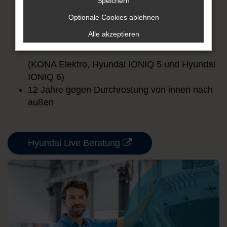
Speichern
5 Sicherheits-Checks*
Optionale Cookies ablehnen
8 Jahre Garantie auf die Hochvoltbatterie bis
Alle akzeptieren
160.000 km**
(KONA Elektro, Hyundai IONIQ 5 und Hyundai
IONIQ 6)
12 Jahre gegen Durchrostung von innen nach
außen
Hyundai Live Beratung