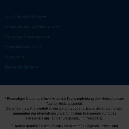
Zum Zubehör-Shop
Servicetermin vereinbaren
Fahrzeug-Showroom
Hyundai Modelle
Karriere
Elektromobilität
1
Ehemaliger Neupreis (Unverbindliche Preisempfehlung des Herstellers am
Tag der Erstzulassung).
Der errechnete Preisvorteil sowie die angegebene Ersparnis errechnet sich
gegenüber der ehemaligen unverbindlichen Preisempfehlung des
Herstellers am Tag der Erstzulassung (Neupreis).
2
Hierbei handelt es sich um ein Finanzierungs-Angebot. Preise sind