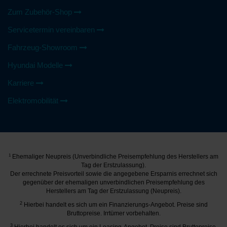
Zum Zubehör-Shop
Servicetermin vereinbaren
Fahrzeug-Showroom
Hyundai Modelle
Karriere
Elektromobilität
1
Ehemaliger Neupreis (Unverbindliche Preisempfehlung des Herstellers am
Tag der Erstzulassung).
Der errechnete Preisvorteil sowie die angegebene Ersparnis errechnet sich
gegenüber der ehemaligen unverbindlichen Preisempfehlung des
Herstellers am Tag der Erstzulassung (Neupreis).
2
Hierbei handelt es sich um ein Finanzierungs-Angebot. Preise sind
Bruttopreise. Irrtümer vorbehalten.
3