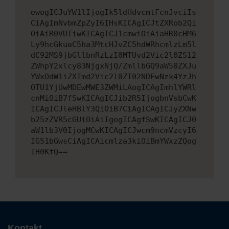
ewogICJuYW1lIjogIk5ldHdvcmtFcnJvciIs
CiAgImNvbmZpZyI6IHsKICAgICJtZXRob2Qi
OiAiR0VUIiwKICAgICJ1cmwiOiAiaHR0cHM6
Ly9hcGkueC5ha3MtcHJvZC5hdWRhcmlzLm5l
dC92MS9jbGllbnRzLzI0MTUvd2Vic2l0ZS12
ZWhpY2xlcy83NjgxNjQ/ZmllbGQ9aW50ZXJu
YWxOdW1iZXImd2Vic2l0ZT02NDEwNzk4YzJh
OTU1YjUwMDEwMWE3ZWMiLAogICAgImhlYWRl
cnMiOiB7fSwKICAgICJib2R5IjogbnVsbCwK
ICAgICJleHBlY3QiOiB7CiAgICAgICJyZXNw
b25zZVR5cGUiOiAiIgogICAgfSwKICAgICJ0
aW1lb3V0IjogMCwKICAgICJwcm9ncmVzcyI6
IG51bGwsCiAgICAicmlza3kiOiBmYWxzZQog
IH0KfQ==
Kontakt