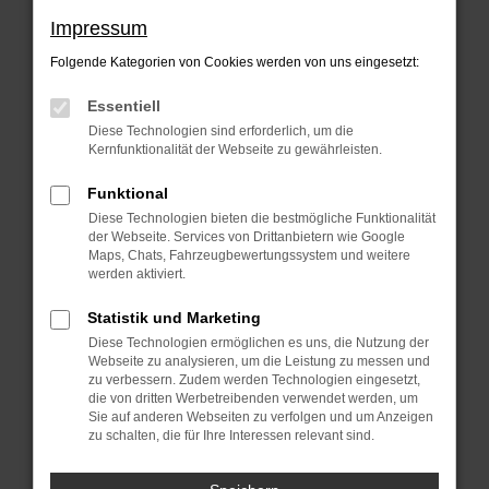
Beim Laden ist ein Fehler aufgetreten.
Impressum
Hier sind ein paar Tipps, die dir helfen
Folgende Kategorien von Cookies werden von uns eingesetzt:
können:
Essentiell
Überprüfe deine Firewall und deine
Diese Technologien sind erforderlich, um die
Internetverbindung.
Kernfunktionalität der Webseite zu gewährleisten.
Laden andere Webseiten, zum Beispiel
Funktional
deine Suchmaschine?
Diese Technologien bieten die bestmögliche Funktionalität
der Webseite. Services von Drittanbietern wie Google
Prüfe deine Browsererweiterungen.
Maps, Chats, Fahrzeugbewertungssystem und weitere
Manche Erweiterungen, wie
werden aktiviert.
Werbeblocker, können das Laden
Statistik und Marketing
bestimmter Seiten verhindern.
Diese Technologien ermöglichen es uns, die Nutzung der
Funktioniert die Seite in einem anderen
Webseite zu analysieren, um die Leistung zu messen und
zu verbessern. Zudem werden Technologien eingesetzt,
Browser oder in einem privaten Fenster?
die von dritten Werbetreibenden verwendet werden, um
Sie auf anderen Webseiten zu verfolgen und um Anzeigen
Starte dein Gerät neu.
zu schalten, die für Ihre Interessen relevant sind.
Das kann manchmal helfen,