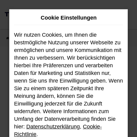
Zum
0
Hauptinhalt
Cookie Einstellungen
MENÜ
springen
Wir nutzen Cookies, um Ihnen die
Startseite
Fahrzeugangebote
Fahrzeug-Showroom
bestmögliche Nutzung unserer Webseite zu
ermöglichen und unsere Kommunikation mit
Ihnen zu verbessern. Wir berücksichtigen
Fahrzeug-Showroom
hierbei Ihre Präferenzen und verarbeiten
Daten für Marketing und Statistiken nur,
wenn Sie uns Ihre Einwilligung geben. Wenn
Sie zu einem späteren Zeitpunkt Ihre
Unser aktuellen Bestand an Hyundai
Meinung ändern, können Sie die
Fahrzeugen.
Einwilligung jederzeit für die Zukunft
widerrufen. Weitere Informationen zum
Umfang der Datenverarbeitung finden Sie
hier:
Datenschutzerklärung
,
Cookie-
Fehler: Network Error
Richtlinie
.