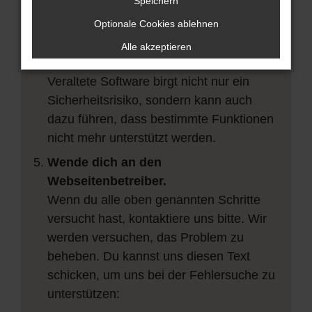
vorübergehende Probleme zu beheben.
Speichern
Stelle sicher, dass dein Browser und
Optionale Cookies ablehnen
dein Betriebssystem auf dem neuesten
Alle akzeptieren
Stand sind.
Veraltete Software birgt nicht nur ein
Sicherheitsrisiko, sondern kann auch
dazu führen, dass bestimmte Funktionen
nicht mehr unterstützt werden.
Wende dich an den
Webseitenbetreiber.
Wenn du alle oben genannten Schritte
versucht hast, kontaktiere uns bitte. Wir
werden versuchen, das Problem zu
beheben. Du kannst uns diesen Text
schicken, um uns bei der Fehlersuche zu
unterstützen: