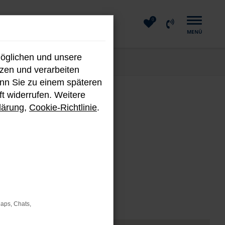
0
MENÜ
möglichen und unsere
nzen und verarbeiten
enn Sie zu einem späteren
ft widerrufen. Weitere
m
lärung
,
Cookie-Richtlinie
.
Fahrzeugen.
Maps, Chats,