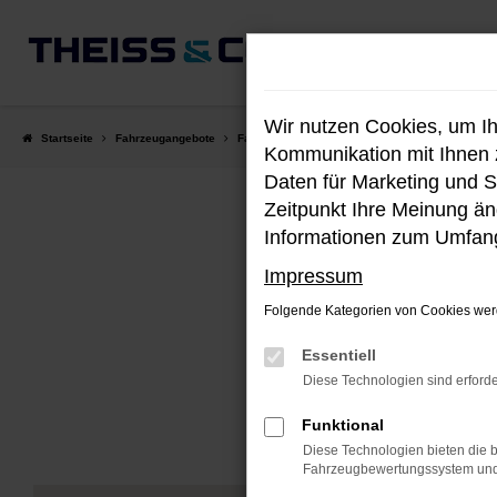
Zum
Hauptinhalt
springen
Wir nutzen Cookies, um I
Startseite
Fahrzeugangebote
Fahrzeug-Showroom
Kommunikation mit Ihnen z
Daten für Marketing und S
Zeitpunkt Ihre Meinung änd
Informationen zum Umfang
Impressum
Folgende Kategorien von Cookies werd
Unser aktu
Essentiell
Diese Technologien sind erforde
Funktional
Diese Technologien bieten die b
Fahrzeugbewertungssystem und w