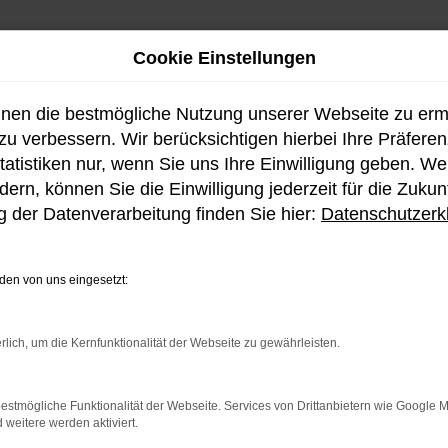
Cookie Einstellungen
hnen die bestmögliche Nutzung unserer Webseite zu er
u verbessern. Wir berücksichtigen hierbei Ihre Präfere
tatistiken nur, wenn Sie uns Ihre Einwilligung geben. W
ern, können Sie die Einwilligung jederzeit für die Zukun
Fahrzeug-Showroo
 der Datenverarbeitung finden Sie hier:
Datenschutzerk
en von uns eingesetzt:
ellen Bestand an Hyundai 
rlich, um die Kernfunktionalität der Webseite zu gewährleisten.
estmögliche Funktionalität der Webseite. Services von Drittanbietern wie Google 
eitere werden aktiviert.