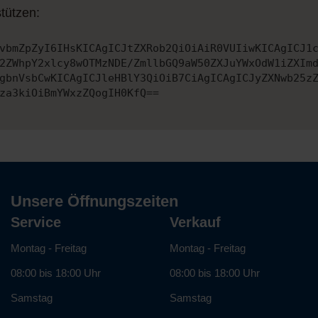
tützen:
vbmZpZyI6IHsKICAgICJtZXRob2QiOiAiR0VUIiwKICAgICJ1
2ZWhpY2xlcy8wOTMzNDE/ZmllbGQ9aW50ZXJuYWxOdW1iZXIm
gbnVsbCwKICAgICJleHBlY3QiOiB7CiAgICAgICJyZXNwb25z
za3kiOiBmYWxzZQogIH0KfQ==
Unsere Öffnungszeiten
Service
Verkauf
Montag - Freitag
Montag - Freitag
08:00 bis 18:00 Uhr
08:00 bis 18:00 Uhr
Samstag
Samstag