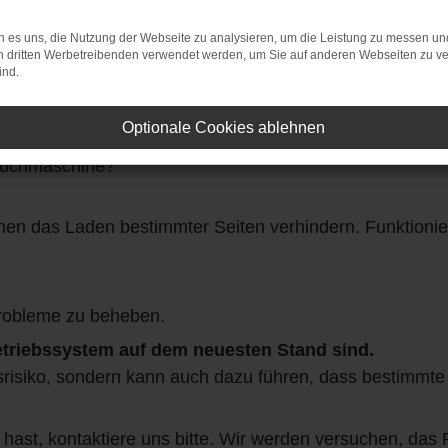
 es uns, die Nutzung der Webseite zu analysieren, um die Leistung zu messen u
on dritten Werbetreibenden verwendet werden, um Sie auf anderen Webseiten zu ve
ind.
Optionale Cookies ablehnen
verbindung.
Suchmaschine?
n das Laden bestimmter Seiten verhindern. Funktionier
robleme zu beheben.
Betriebssystem auf dem neuesten Stand sind.
itsrisiko, sondern kann auch dazu führen, dass bestimmte
 hast, kontaktiere uns bitte. Wir werden versuchen, das