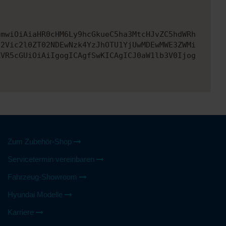
cmwiOiAiaHR0cHM6Ly9hcGkueC5ha3MtcHJvZC5hdWRh
d2Vic2l0ZT02NDEwNzk4YzJhOTU1YjUwMDEwMWE3ZWMi
ZVR5cGUiOiAiIgogICAgfSwKICAgICJ0aW1lb3V0Ijog
Zum Zubehör-Shop
Servicetermin vereinbaren
Fahrzeug-Showroom
Hyundai Modelle
Karriere