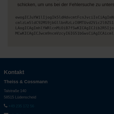
schicken, um uns bei der Fehlersuche zu unters
ewogICJuYW1lIjogIk5ldHdvcmtFcnJvciIsCiAgImN
cmlzLm5ldC92MS9jbGllbnRzLzI0MTUvd2Vic2l0ZS1
LAogICAgImhlYWRlcnMiOiB7fSwKICAgICJib2R5Ijo
MCwKICAgICJwcm9ncmVzcyI6IG51bGwsCiAgICAicml
Kontakt
Theiss & Cossmann
Talstraße 140
58515 Lüdenscheid
+49 235 172 56