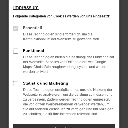
Beim Laden ist ein Fehler aufgetreten.
Impressum
Hier sind ein paar Tipps, die dir helfen
Folgende Kategorien von Cookies werden von uns eingesetzt:
können:
Essentiell
Überprüfe deine Firewall und deine
Diese Technologien sind erforderlich, um die
Internetverbindung.
Kernfunktionalität der Webseite zu gewährleisten.
Laden andere Webseiten, zum Beispiel
Funktional
deine Suchmaschine?
Diese Technologien bieten die bestmögliche Funktionalität
der Webseite. Services von Drittanbietern wie Google
Prüfe deine Browsererweiterungen.
Maps, Chats, Fahrzeugbewertungssystem und weitere
Manche Erweiterungen, wie
werden aktiviert.
Werbeblocker, können das Laden
Statistik und Marketing
bestimmter Seiten verhindern.
Diese Technologien ermöglichen es uns, die Nutzung der
Funktioniert die Seite in einem anderen
Webseite zu analysieren, um die Leistung zu messen und
zu verbessern. Zudem werden Technologien eingesetzt,
Browser oder in einem privaten Fenster?
die von dritten Werbetreibenden verwendet werden, um
Sie auf anderen Webseiten zu verfolgen und um Anzeigen
Starte dein Gerät neu.
zu schalten, die für Ihre Interessen relevant sind.
Das kann manchmal helfen,