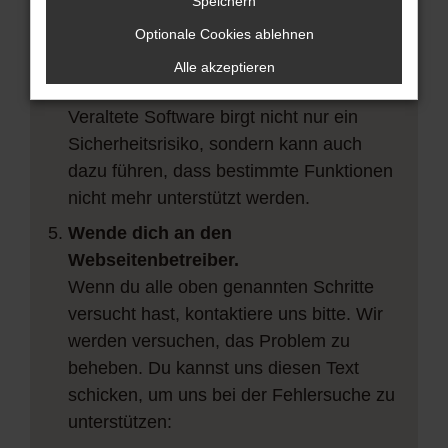
vorübergehende Probleme zu beheben.
Speichern
Stelle sicher, dass dein Browser und
Optionale Cookies ablehnen
dein Betriebssystem auf dem neuesten
Alle akzeptieren
Stand sind.
Veraltete Software birgt nicht nur ein
Sicherheitsrisiko, sondern kann auch
dazu führen, dass bestimmte Funktionen
nicht mehr unterstützt werden.
Wende dich an den
Webseitenbetreiber.
Wenn du alle oben genannten Schritte
versucht hast, kontaktiere uns bitte. Wir
werden versuchen, das Problem zu
beheben. Du kannst uns diesen Text
schicken, um uns bei der Fehlersuche zu
unterstützen: