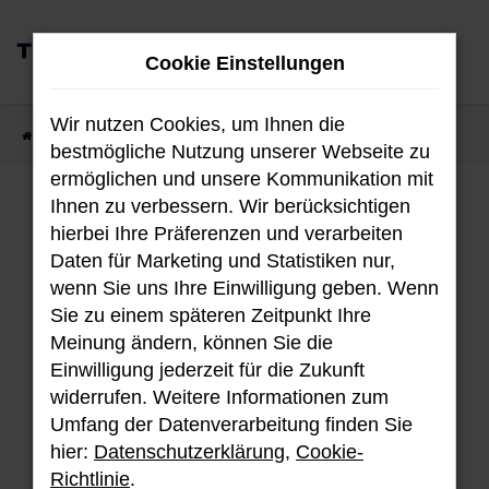
Zum
0
Hauptinhalt
Cookie Einstellungen
MENÜ
springen
Wir nutzen Cookies, um Ihnen die
Startseite
Fahrzeugangebote
Fahrzeug-Showroom
bestmögliche Nutzung unserer Webseite zu
ermöglichen und unsere Kommunikation mit
Ihnen zu verbessern. Wir berücksichtigen
Fahrzeug-Showroom
hierbei Ihre Präferenzen und verarbeiten
Daten für Marketing und Statistiken nur,
wenn Sie uns Ihre Einwilligung geben. Wenn
Sie zu einem späteren Zeitpunkt Ihre
Unser aktuellen Bestand an Hyundai
Meinung ändern, können Sie die
Fahrzeugen.
Einwilligung jederzeit für die Zukunft
widerrufen. Weitere Informationen zum
Umfang der Datenverarbeitung finden Sie
hier:
Datenschutzerklärung
,
Cookie-
Fehler: Network Error
Richtlinie
.