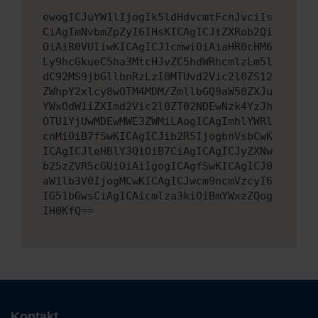
ewogICJuYW1lIjogIk5ldHdvcmtFcnJvciIs
CiAgImNvbmZpZyI6IHsKICAgICJtZXRob2Qi
OiAiR0VUIiwKICAgICJ1cmwiOiAiaHR0cHM6
Ly9hcGkueC5ha3MtcHJvZC5hdWRhcmlzLm5l
dC92MS9jbGllbnRzLzI0MTUvd2Vic2l0ZS12
ZWhpY2xlcy8wOTM4MDM/ZmllbGQ9aW50ZXJu
YWxOdW1iZXImd2Vic2l0ZT02NDEwNzk4YzJh
OTU1YjUwMDEwMWE3ZWMiLAogICAgImhlYWRl
cnMiOiB7fSwKICAgICJib2R5IjogbnVsbCwK
ICAgICJleHBlY3QiOiB7CiAgICAgICJyZXNw
b25zZVR5cGUiOiAiIgogICAgfSwKICAgICJ0
aW1lb3V0IjogMCwKICAgICJwcm9ncmVzcyI6
IG51bGwsCiAgICAicmlza3kiOiBmYWxzZQog
IH0KfQ==
Kontakt