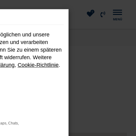
0
MENÜ
möglichen und unsere
nzen und verarbeiten
enn Sie zu einem späteren
ft widerrufen. Weitere
m
lärung
,
Cookie-Richtlinie
.
Fahrzeugen.
Maps, Chats,