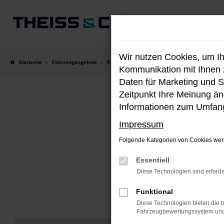
Zum
Hauptinhalt
springen
Wir nutzen Cookies, um I
Startseite
Fahrzeugangebote
Fahrzeug-Showroom
Kommunikation mit Ihnen z
Daten für Marketing und S
Zeitpunkt Ihre Meinung änd
Informationen zum Umfang
Impressum
Folgende Kategorien von Cookies werd
Unser aktu
Essentiell
Diese Technologien sind erforde
Funktional
Diese Technologien bieten die b
Fahrzeugbewertungssystem und w