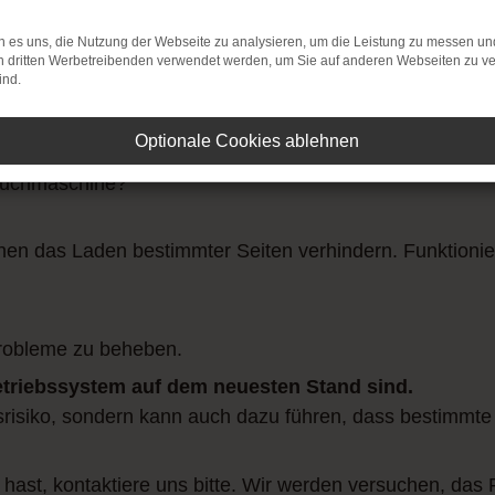
 es uns, die Nutzung der Webseite zu analysieren, um die Leistung zu messen u
on dritten Werbetreibenden verwendet werden, um Sie auf anderen Webseiten zu ve
ind.
Optionale Cookies ablehnen
verbindung.
Suchmaschine?
n das Laden bestimmter Seiten verhindern. Funktionier
robleme zu beheben.
Betriebssystem auf dem neuesten Stand sind.
itsrisiko, sondern kann auch dazu führen, dass bestimmte
 hast, kontaktiere uns bitte. Wir werden versuchen, das