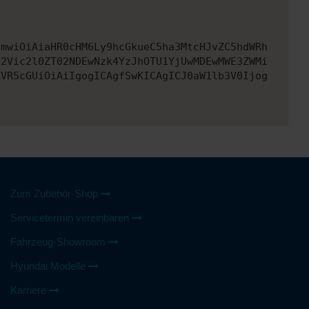
cmwiOiAiaHR0cHM6Ly9hcGkueC5ha3MtcHJvZC5hdWRh
d2Vic2l0ZT02NDEwNzk4YzJhOTU1YjUwMDEwMWE3ZWMi
ZVR5cGUiOiAiIgogICAgfSwKICAgICJ0aW1lb3V0Ijog
Zum Zubehör-Shop
Servicetermin vereinbaren
Fahrzeug-Showroom
Hyundai Modelle
Karriere