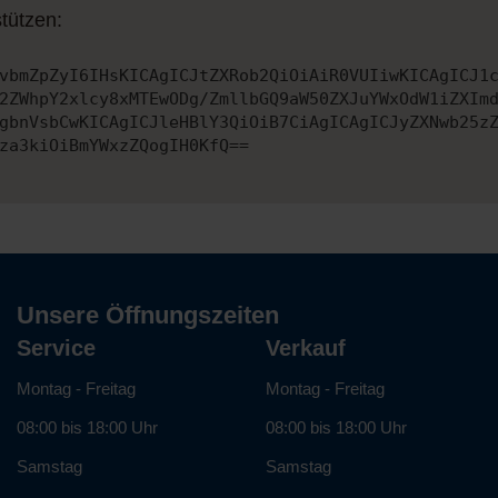
tützen:
vbmZpZyI6IHsKICAgICJtZXRob2QiOiAiR0VUIiwKICAgICJ1
2ZWhpY2xlcy8xMTEwODg/ZmllbGQ9aW50ZXJuYWxOdW1iZXIm
gbnVsbCwKICAgICJleHBlY3QiOiB7CiAgICAgICJyZXNwb25z
za3kiOiBmYWxzZQogIH0KfQ==
Unsere Öffnungszeiten
Service
Verkauf
Montag - Freitag
Montag - Freitag
08:00 bis 18:00 Uhr
08:00 bis 18:00 Uhr
Samstag
Samstag