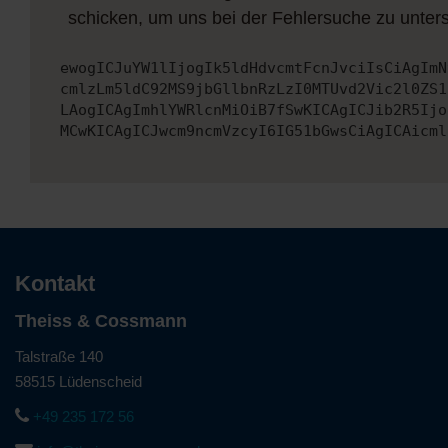
schicken, um uns bei der Fehlersuche zu unters
ewogICJuYW1lIjogIk5ldHdvcmtFcnJvciIsCiAgImN
cmlzLm5ldC92MS9jbGllbnRzLzI0MTUvd2Vic2l0ZS1
LAogICAgImhlYWRlcnMiOiB7fSwKICAgICJib2R5Ijo
MCwKICAgICJwcm9ncmVzcyI6IG51bGwsCiAgICAicml
Kontakt
Theiss & Cossmann
Talstraße 140
58515 Lüdenscheid
+49 235 172 56