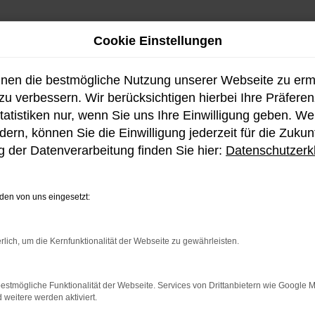
Cookie Einstellungen
hnen die bestmögliche Nutzung unserer Webseite zu er
u verbessern. Wir berücksichtigen hierbei Ihre Präfere
tatistiken nur, wenn Sie uns Ihre Einwilligung geben. W
ern, können Sie die Einwilligung jederzeit für die Zukun
Fahrzeug-Showroo
 der Datenverarbeitung finden Sie hier:
Datenschutzerk
en von uns eingesetzt:
ellen Bestand an Hyundai 
rlich, um die Kernfunktionalität der Webseite zu gewährleisten.
estmögliche Funktionalität der Webseite. Services von Drittanbietern wie Google 
eitere werden aktiviert.