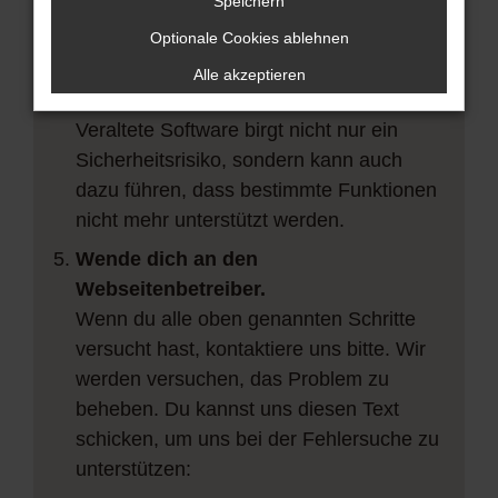
vorübergehende Probleme zu beheben.
Speichern
Stelle sicher, dass dein Browser und
Optionale Cookies ablehnen
dein Betriebssystem auf dem neuesten
Alle akzeptieren
Stand sind.
Veraltete Software birgt nicht nur ein
Sicherheitsrisiko, sondern kann auch
dazu führen, dass bestimmte Funktionen
nicht mehr unterstützt werden.
Wende dich an den
Webseitenbetreiber.
Wenn du alle oben genannten Schritte
versucht hast, kontaktiere uns bitte. Wir
werden versuchen, das Problem zu
beheben. Du kannst uns diesen Text
schicken, um uns bei der Fehlersuche zu
unterstützen: