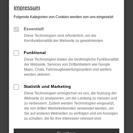
Beim Laden ist ein Fehler aufgetreten.
Impressum
Hier sind ein paar Tipps, die dir helfen
Folgende Kategorien von Cookies werden von uns eingesetzt:
können:
Essentiell
Überprüfe deine Firewall und deine
Diese Technologien sind erforderlich, um die
Internetverbindung.
Kernfunktionalität der Webseite zu gewährleisten.
Laden andere Webseiten, zum Beispiel
Funktional
deine Suchmaschine?
Diese Technologien bieten die bestmögliche Funktionalität
der Webseite. Services von Drittanbietern wie Google
Prüfe deine Browsererweiterungen.
Maps, Chats, Fahrzeugbewertungssystem und weitere
Manche Erweiterungen, wie
werden aktiviert.
Werbeblocker, können das Laden
Statistik und Marketing
bestimmter Seiten verhindern.
Diese Technologien ermöglichen es uns, die Nutzung der
Funktioniert die Seite in einem anderen
Webseite zu analysieren, um die Leistung zu messen und
zu verbessern. Zudem werden Technologien eingesetzt,
Browser oder in einem privaten Fenster?
die von dritten Werbetreibenden verwendet werden, um
Sie auf anderen Webseiten zu verfolgen und um Anzeigen
Starte dein Gerät neu.
zu schalten, die für Ihre Interessen relevant sind.
Das kann manchmal helfen,