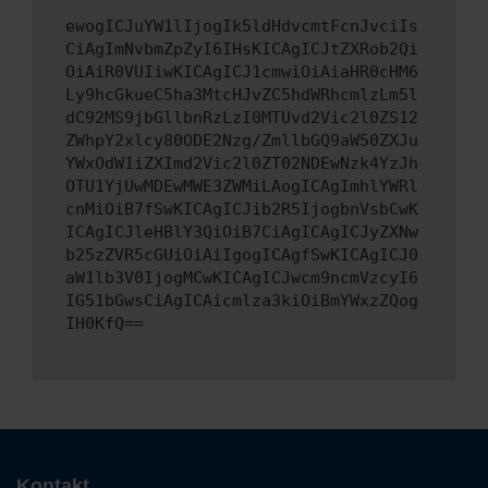
ewogICJuYW1lIjogIk5ldHdvcmtFcnJvciIs
CiAgImNvbmZpZyI6IHsKICAgICJtZXRob2Qi
OiAiR0VUIiwKICAgICJ1cmwiOiAiaHR0cHM6
Ly9hcGkueC5ha3MtcHJvZC5hdWRhcmlzLm5l
dC92MS9jbGllbnRzLzI0MTUvd2Vic2l0ZS12
ZWhpY2xlcy80ODE2Nzg/ZmllbGQ9aW50ZXJu
YWxOdW1iZXImd2Vic2l0ZT02NDEwNzk4YzJh
OTU1YjUwMDEwMWE3ZWMiLAogICAgImhlYWRl
cnMiOiB7fSwKICAgICJib2R5IjogbnVsbCwK
ICAgICJleHBlY3QiOiB7CiAgICAgICJyZXNw
b25zZVR5cGUiOiAiIgogICAgfSwKICAgICJ0
aW1lb3V0IjogMCwKICAgICJwcm9ncmVzcyI6
IG51bGwsCiAgICAicmlza3kiOiBmYWxzZQog
IH0KfQ==
Kontakt