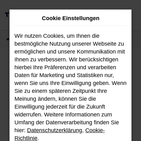
Zum
0
Hauptinhalt
Cookie Einstellungen
MENÜ
springen
Wir nutzen Cookies, um Ihnen die
Startseite
Fahrzeugangebote
Fahrzeug-Showroom
bestmögliche Nutzung unserer Webseite zu
ermöglichen und unsere Kommunikation mit
Ihnen zu verbessern. Wir berücksichtigen
Fahrzeug-Showroom
hierbei Ihre Präferenzen und verarbeiten
Daten für Marketing und Statistiken nur,
wenn Sie uns Ihre Einwilligung geben. Wenn
Sie zu einem späteren Zeitpunkt Ihre
Unser aktuellen Bestand an Hyundai
Meinung ändern, können Sie die
Fahrzeugen.
Einwilligung jederzeit für die Zukunft
widerrufen. Weitere Informationen zum
Umfang der Datenverarbeitung finden Sie
hier:
Datenschutzerklärung
,
Cookie-
Fehler: Network Error
Richtlinie
.