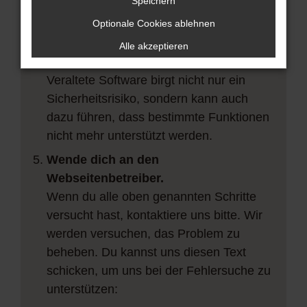
vorübergehende Probleme zu beheben.
Speichern
Stelle sicher, dass dein Browser und
Optionale Cookies ablehnen
dein Betriebssystem auf dem neuesten
Alle akzeptieren
Stand sind.
Veraltete Software birgt nicht nur ein
Sicherheitsrisiko, sondern kann auch
dazu führen, dass bestimmte Funktionen
nicht mehr unterstützt werden.
Wende dich an den
Webseitenbetreiber.
Wenn du alle oben genannten Schritte
versucht hast, kontaktiere uns bitte. Wir
werden versuchen, das Problem zu
beheben. Du kannst uns diesen Text
schicken, um uns bei der Fehlersuche zu
unterstützen: