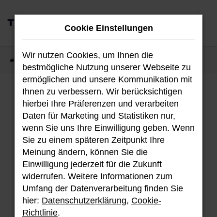
Zum
0
Hauptinhalt
Cookie Einstellungen
MENÜ
springen
Wir nutzen Cookies, um Ihnen die
Startseite
Fahrzeugangebote
Fahrzeug-Showroom
bestmögliche Nutzung unserer Webseite zu
ermöglichen und unsere Kommunikation mit
Ihnen zu verbessern. Wir berücksichtigen
Fahrzeug-Showroom
hierbei Ihre Präferenzen und verarbeiten
Daten für Marketing und Statistiken nur,
wenn Sie uns Ihre Einwilligung geben. Wenn
Sie zu einem späteren Zeitpunkt Ihre
Unser aktuellen Bestand an Hyundai
Meinung ändern, können Sie die
Fahrzeugen.
Einwilligung jederzeit für die Zukunft
widerrufen. Weitere Informationen zum
Umfang der Datenverarbeitung finden Sie
hier:
Datenschutzerklärung
,
Cookie-
Fehler: Network Error
Richtlinie
.