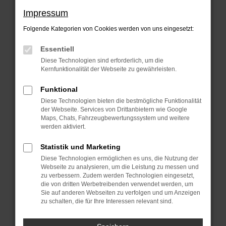
Beim Laden ist ein Fehler aufgetreten.
Impressum
Hier sind ein paar Tipps, die dir helfen
Folgende Kategorien von Cookies werden von uns eingesetzt:
können:
Essentiell
Überprüfe deine Firewall und deine
Diese Technologien sind erforderlich, um die
Internetverbindung.
Kernfunktionalität der Webseite zu gewährleisten.
Laden andere Webseiten, zum Beispiel
Funktional
deine Suchmaschine?
Diese Technologien bieten die bestmögliche Funktionalität
der Webseite. Services von Drittanbietern wie Google
Prüfe deine Browsererweiterungen.
Maps, Chats, Fahrzeugbewertungssystem und weitere
Manche Erweiterungen, wie
werden aktiviert.
Werbeblocker, können das Laden
Statistik und Marketing
bestimmter Seiten verhindern.
Diese Technologien ermöglichen es uns, die Nutzung der
Funktioniert die Seite in einem anderen
Webseite zu analysieren, um die Leistung zu messen und
zu verbessern. Zudem werden Technologien eingesetzt,
Browser oder in einem privaten Fenster?
die von dritten Werbetreibenden verwendet werden, um
Sie auf anderen Webseiten zu verfolgen und um Anzeigen
Starte dein Gerät neu.
zu schalten, die für Ihre Interessen relevant sind.
Das kann manchmal helfen,