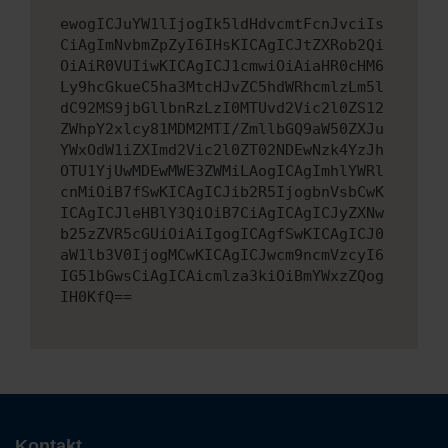
ewogICJuYW1lIjogIk5ldHdvcmtFcnJvciIs
CiAgImNvbmZpZyI6IHsKICAgICJtZXRob2Qi
OiAiR0VUIiwKICAgICJ1cmwiOiAiaHR0cHM6
Ly9hcGkueC5ha3MtcHJvZC5hdWRhcmlzLm5l
dC92MS9jbGllbnRzLzI0MTUvd2Vic2l0ZS12
ZWhpY2xlcy81MDM2MTI/ZmllbGQ9aW50ZXJu
YWxOdW1iZXImd2Vic2l0ZT02NDEwNzk4YzJh
OTU1YjUwMDEwMWE3ZWMiLAogICAgImhlYWRl
cnMiOiB7fSwKICAgICJib2R5IjogbnVsbCwK
ICAgICJleHBlY3QiOiB7CiAgICAgICJyZXNw
b25zZVR5cGUiOiAiIgogICAgfSwKICAgICJ0
aW1lb3V0IjogMCwKICAgICJwcm9ncmVzcyI6
IG51bGwsCiAgICAicmlza3kiOiBmYWxzZQog
IH0KfQ==
Kontakt