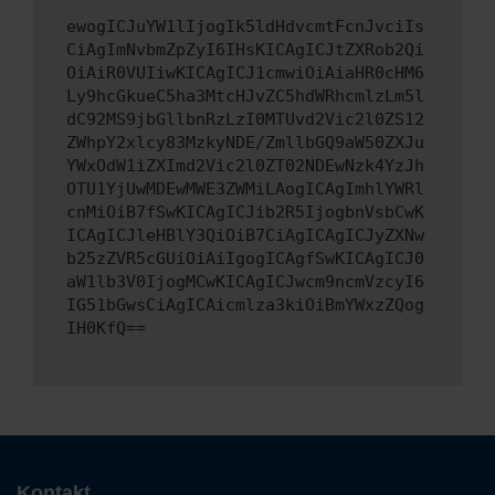
ewogICJuYW1lIjogIk5ldHdvcmtFcnJvciIs
CiAgImNvbmZpZyI6IHsKICAgICJtZXRob2Qi
OiAiR0VUIiwKICAgICJ1cmwiOiAiaHR0cHM6
Ly9hcGkueC5ha3MtcHJvZC5hdWRhcmlzLm5l
dC92MS9jbGllbnRzLzI0MTUvd2Vic2l0ZS12
ZWhpY2xlcy83MzkyNDE/ZmllbGQ9aW50ZXJu
YWxOdW1iZXImd2Vic2l0ZT02NDEwNzk4YzJh
OTU1YjUwMDEwMWE3ZWMiLAogICAgImhlYWRl
cnMiOiB7fSwKICAgICJib2R5IjogbnVsbCwK
ICAgICJleHBlY3QiOiB7CiAgICAgICJyZXNw
b25zZVR5cGUiOiAiIgogICAgfSwKICAgICJ0
aW1lb3V0IjogMCwKICAgICJwcm9ncmVzcyI6
IG51bGwsCiAgICAicmlza3kiOiBmYWxzZQog
IH0KfQ==
Kontakt