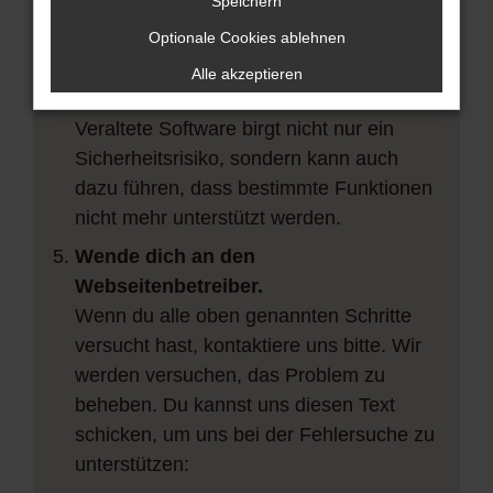
vorübergehende Probleme zu beheben.
Speichern
Stelle sicher, dass dein Browser und
Optionale Cookies ablehnen
dein Betriebssystem auf dem neuesten
Alle akzeptieren
Stand sind.
Veraltete Software birgt nicht nur ein
Sicherheitsrisiko, sondern kann auch
dazu führen, dass bestimmte Funktionen
nicht mehr unterstützt werden.
Wende dich an den
Webseitenbetreiber.
Wenn du alle oben genannten Schritte
versucht hast, kontaktiere uns bitte. Wir
werden versuchen, das Problem zu
beheben. Du kannst uns diesen Text
schicken, um uns bei der Fehlersuche zu
unterstützen: