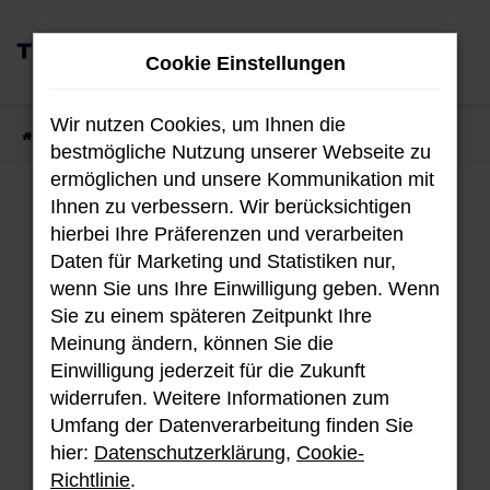
Zum
0
Hauptinhalt
Cookie Einstellungen
MENÜ
springen
Wir nutzen Cookies, um Ihnen die
Startseite
Fahrzeugangebote
Fahrzeug-Showroom
bestmögliche Nutzung unserer Webseite zu
ermöglichen und unsere Kommunikation mit
Ihnen zu verbessern. Wir berücksichtigen
Fahrzeug-Showroom
hierbei Ihre Präferenzen und verarbeiten
Daten für Marketing und Statistiken nur,
wenn Sie uns Ihre Einwilligung geben. Wenn
Sie zu einem späteren Zeitpunkt Ihre
Unser aktuellen Bestand an Hyundai
Meinung ändern, können Sie die
Fahrzeugen.
Einwilligung jederzeit für die Zukunft
widerrufen. Weitere Informationen zum
Umfang der Datenverarbeitung finden Sie
hier:
Datenschutzerklärung
,
Cookie-
Fehler: Network Error
Richtlinie
.