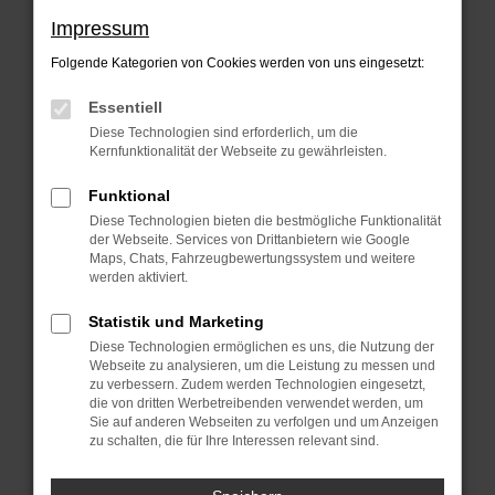
Beim Laden ist ein Fehler aufgetreten.
Impressum
Hier sind ein paar Tipps, die dir helfen
Folgende Kategorien von Cookies werden von uns eingesetzt:
können:
Essentiell
Überprüfe deine Firewall und deine
Diese Technologien sind erforderlich, um die
Internetverbindung.
Kernfunktionalität der Webseite zu gewährleisten.
Laden andere Webseiten, zum Beispiel
Funktional
deine Suchmaschine?
Diese Technologien bieten die bestmögliche Funktionalität
der Webseite. Services von Drittanbietern wie Google
Prüfe deine Browsererweiterungen.
Maps, Chats, Fahrzeugbewertungssystem und weitere
Manche Erweiterungen, wie
werden aktiviert.
Werbeblocker, können das Laden
Statistik und Marketing
bestimmter Seiten verhindern.
Diese Technologien ermöglichen es uns, die Nutzung der
Funktioniert die Seite in einem anderen
Webseite zu analysieren, um die Leistung zu messen und
zu verbessern. Zudem werden Technologien eingesetzt,
Browser oder in einem privaten Fenster?
die von dritten Werbetreibenden verwendet werden, um
Sie auf anderen Webseiten zu verfolgen und um Anzeigen
Starte dein Gerät neu.
zu schalten, die für Ihre Interessen relevant sind.
Das kann manchmal helfen,