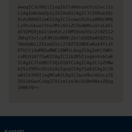
ewogICJuYW1lIjogIk5ldHdvcmtFcnJvciIs
CiAgImNvbmZpZyI6IHsKICAgICJtZXRob2Qi
OiAiR0VUIiwKICAgICJ1cmwiOiAiaHR0cHM6
Ly9hcGkueC5ha3MtcHJvZC5hdWRhcmlzLm5l
dC92MS9jbGllbnRzLzI0MTUvd2Vic2l0ZS12
ZWhpY2xlcy83MjUxNDM/ZmllbGQ9aW50ZXJu
YWxOdW1iZXImd2Vic2l0ZT02NDEwNzk4YzJh
OTU1YjUwMDEwMWE3ZWMiLAogICAgImhlYWRl
cnMiOiB7fSwKICAgICJib2R5IjogbnVsbCwK
ICAgICJleHBlY3QiOiB7CiAgICAgICJyZXNw
b25zZVR5cGUiOiAiIgogICAgfSwKICAgICJ0
aW1lb3V0IjogMCwKICAgICJwcm9ncmVzcyI6
IG51bGwsCiAgICAicmlza3kiOiBmYWxzZQog
IH0KfQ==
Kontakt