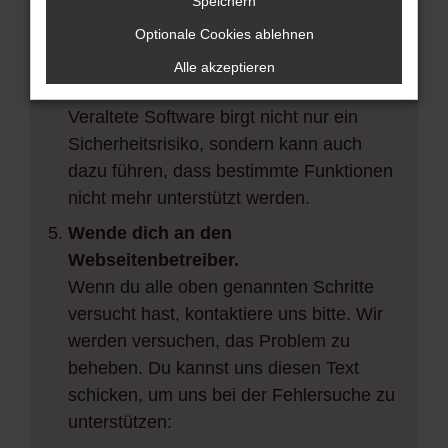
vorübergehende Probleme zu beheben.
Speichern
Stelle sicher, dass dein Browser und
Optionale Cookies ablehnen
dein Betriebssystem auf dem neuesten
Alle akzeptieren
Stand sind.
Veraltete Software birgt nicht nur ein
Sicherheitsrisiko, sondern kann auch
dazu führen, dass bestimmte Funktionen
nicht mehr unterstützt werden.
Wende dich an den
Webseitenbetreiber.
Wenn du alle oben genannten Schritte
versucht hast, kontaktiere uns bitte. Wir
werden versuchen, das Problem zu
beheben. Du kannst uns diesen Text
schicken, um uns bei der Fehlersuche zu
unterstützen: