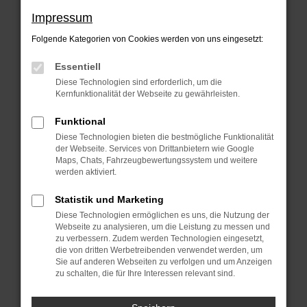
Beim Laden ist ein Fehler aufgetreten.
Impressum
Hier sind ein paar Tipps, die dir helfen
Folgende Kategorien von Cookies werden von uns eingesetzt:
können:
Essentiell
Überprüfe deine Firewall und deine
Diese Technologien sind erforderlich, um die
Internetverbindung.
Kernfunktionalität der Webseite zu gewährleisten.
Laden andere Webseiten, zum Beispiel
Funktional
deine Suchmaschine?
Diese Technologien bieten die bestmögliche Funktionalität
der Webseite. Services von Drittanbietern wie Google
Prüfe deine Browsererweiterungen.
Maps, Chats, Fahrzeugbewertungssystem und weitere
Manche Erweiterungen, wie
werden aktiviert.
Werbeblocker, können das Laden
Statistik und Marketing
bestimmter Seiten verhindern.
Diese Technologien ermöglichen es uns, die Nutzung der
Funktioniert die Seite in einem anderen
Webseite zu analysieren, um die Leistung zu messen und
zu verbessern. Zudem werden Technologien eingesetzt,
Browser oder in einem privaten Fenster?
die von dritten Werbetreibenden verwendet werden, um
Sie auf anderen Webseiten zu verfolgen und um Anzeigen
Starte dein Gerät neu.
zu schalten, die für Ihre Interessen relevant sind.
Das kann manchmal helfen,