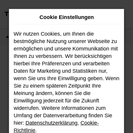
Zum
0
Hauptinhalt
Cookie Einstellungen
MENÜ
springen
Wir nutzen Cookies, um Ihnen die
Startseite
Fahrzeugangebote
Fahrzeug-Showroom
bestmögliche Nutzung unserer Webseite zu
ermöglichen und unsere Kommunikation mit
Ihnen zu verbessern. Wir berücksichtigen
Fahrzeug-Showroom
hierbei Ihre Präferenzen und verarbeiten
Daten für Marketing und Statistiken nur,
wenn Sie uns Ihre Einwilligung geben. Wenn
Sie zu einem späteren Zeitpunkt Ihre
Unser aktuellen Bestand an Hyundai
Meinung ändern, können Sie die
Fahrzeugen.
Einwilligung jederzeit für die Zukunft
widerrufen. Weitere Informationen zum
Umfang der Datenverarbeitung finden Sie
hier:
Datenschutzerklärung
,
Cookie-
Fehler: Network Error
Richtlinie
.