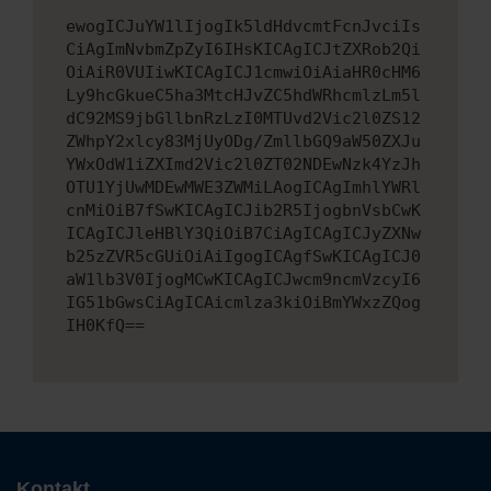
ewogICJuYW1lIjogIk5ldHdvcmtFcnJvciIs
CiAgImNvbmZpZyI6IHsKICAgICJtZXRob2Qi
OiAiR0VUIiwKICAgICJ1cmwiOiAiaHR0cHM6
Ly9hcGkueC5ha3MtcHJvZC5hdWRhcmlzLm5l
dC92MS9jbGllbnRzLzI0MTUvd2Vic2l0ZS12
ZWhpY2xlcy83MjUyODg/ZmllbGQ9aW50ZXJu
YWxOdW1iZXImd2Vic2l0ZT02NDEwNzk4YzJh
OTU1YjUwMDEwMWE3ZWMiLAogICAgImhlYWRl
cnMiOiB7fSwKICAgICJib2R5IjogbnVsbCwK
ICAgICJleHBlY3QiOiB7CiAgICAgICJyZXNw
b25zZVR5cGUiOiAiIgogICAgfSwKICAgICJ0
aW1lb3V0IjogMCwKICAgICJwcm9ncmVzcyI6
IG51bGwsCiAgICAicmlza3kiOiBmYWxzZQog
IH0KfQ==
Kontakt