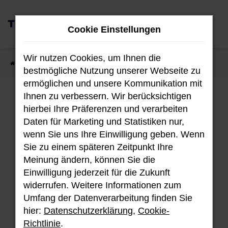
Zum
0
Hauptinhalt
Cookie Einstellungen
MENÜ
springen
Wir nutzen Cookies, um Ihnen die
Startseite
Fahrzeugangebote
Fahrzeug-Showroom
bestmögliche Nutzung unserer Webseite zu
ermöglichen und unsere Kommunikation mit
Ihnen zu verbessern. Wir berücksichtigen
Fahrzeug-Showroom
hierbei Ihre Präferenzen und verarbeiten
Daten für Marketing und Statistiken nur,
wenn Sie uns Ihre Einwilligung geben. Wenn
Sie zu einem späteren Zeitpunkt Ihre
Unser aktuellen Bestand an Hyundai
Meinung ändern, können Sie die
Fahrzeugen.
Einwilligung jederzeit für die Zukunft
widerrufen. Weitere Informationen zum
Umfang der Datenverarbeitung finden Sie
hier:
Datenschutzerklärung
,
Cookie-
Fehler: Network Error
Richtlinie
.