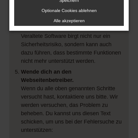
vorübergehende Probleme zu beheben.
Speichern
Stelle sicher, dass dein Browser und
Optionale Cookies ablehnen
dein Betriebssystem auf dem neuesten
Alle akzeptieren
Stand sind.
Veraltete Software birgt nicht nur ein
Sicherheitsrisiko, sondern kann auch
dazu führen, dass bestimmte Funktionen
nicht mehr unterstützt werden.
Wende dich an den
Webseitenbetreiber.
Wenn du alle oben genannten Schritte
versucht hast, kontaktiere uns bitte. Wir
werden versuchen, das Problem zu
beheben. Du kannst uns diesen Text
schicken, um uns bei der Fehlersuche zu
unterstützen: