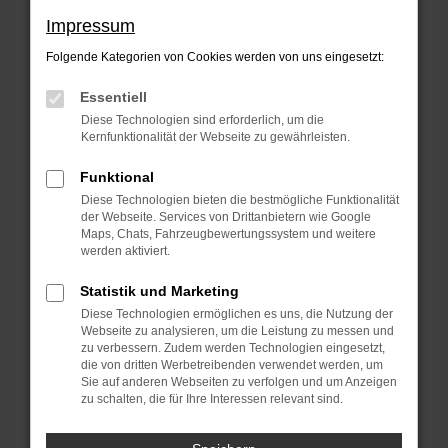
Beim Laden ist ein Fehler aufgetreten.
Impressum
Hier sind ein paar Tipps, die dir helfen
Folgende Kategorien von Cookies werden von uns eingesetzt:
können:
Essentiell
Überprüfe deine Firewall und deine
Diese Technologien sind erforderlich, um die
Internetverbindung.
Kernfunktionalität der Webseite zu gewährleisten.
Laden andere Webseiten, zum Beispiel
Funktional
deine Suchmaschine?
Diese Technologien bieten die bestmögliche Funktionalität
der Webseite. Services von Drittanbietern wie Google
Prüfe deine Browsererweiterungen.
Maps, Chats, Fahrzeugbewertungssystem und weitere
Manche Erweiterungen, wie
werden aktiviert.
Werbeblocker, können das Laden
Statistik und Marketing
bestimmter Seiten verhindern.
Diese Technologien ermöglichen es uns, die Nutzung der
Funktioniert die Seite in einem anderen
Webseite zu analysieren, um die Leistung zu messen und
zu verbessern. Zudem werden Technologien eingesetzt,
Browser oder in einem privaten Fenster?
die von dritten Werbetreibenden verwendet werden, um
Sie auf anderen Webseiten zu verfolgen und um Anzeigen
Starte dein Gerät neu.
zu schalten, die für Ihre Interessen relevant sind.
Das kann manchmal helfen,