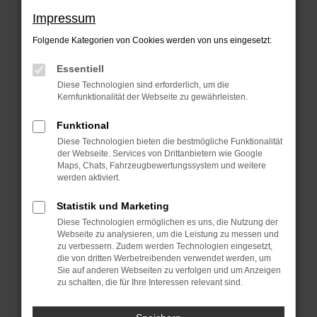
Beim Laden ist ein Fehler aufgetreten.
Impressum
Hier sind ein paar Tipps, die dir helfen
Folgende Kategorien von Cookies werden von uns eingesetzt:
können:
Essentiell
Überprüfe deine Firewall und deine
Diese Technologien sind erforderlich, um die
Internetverbindung.
Kernfunktionalität der Webseite zu gewährleisten.
Laden andere Webseiten, zum Beispiel
Funktional
deine Suchmaschine?
Diese Technologien bieten die bestmögliche Funktionalität
der Webseite. Services von Drittanbietern wie Google
Prüfe deine Browsererweiterungen.
Maps, Chats, Fahrzeugbewertungssystem und weitere
Manche Erweiterungen, wie
werden aktiviert.
Werbeblocker, können das Laden
Statistik und Marketing
bestimmter Seiten verhindern.
Diese Technologien ermöglichen es uns, die Nutzung der
Funktioniert die Seite in einem anderen
Webseite zu analysieren, um die Leistung zu messen und
zu verbessern. Zudem werden Technologien eingesetzt,
Browser oder in einem privaten Fenster?
die von dritten Werbetreibenden verwendet werden, um
Sie auf anderen Webseiten zu verfolgen und um Anzeigen
Starte dein Gerät neu.
zu schalten, die für Ihre Interessen relevant sind.
Das kann manchmal helfen,