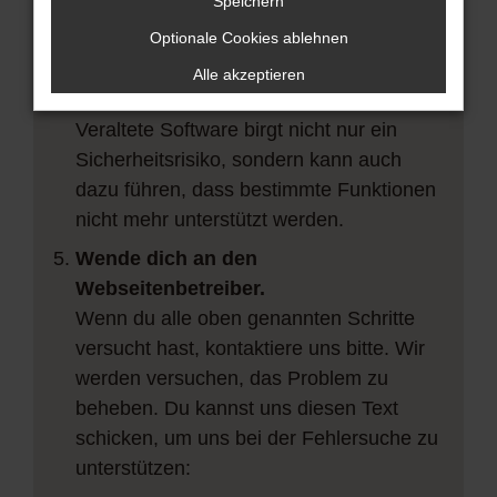
vorübergehende Probleme zu beheben.
Speichern
Stelle sicher, dass dein Browser und
Optionale Cookies ablehnen
dein Betriebssystem auf dem neuesten
Alle akzeptieren
Stand sind.
Veraltete Software birgt nicht nur ein
Sicherheitsrisiko, sondern kann auch
dazu führen, dass bestimmte Funktionen
nicht mehr unterstützt werden.
Wende dich an den
Webseitenbetreiber.
Wenn du alle oben genannten Schritte
versucht hast, kontaktiere uns bitte. Wir
werden versuchen, das Problem zu
beheben. Du kannst uns diesen Text
schicken, um uns bei der Fehlersuche zu
unterstützen: