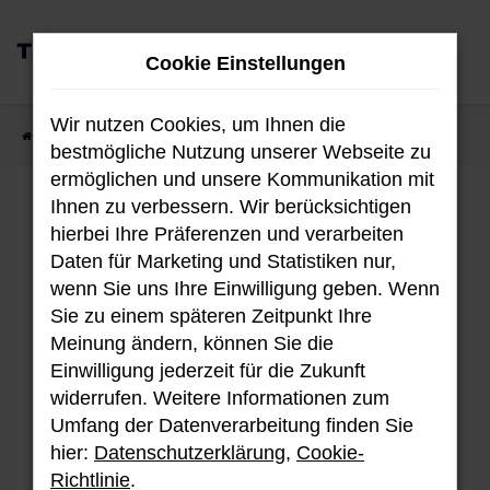
Zum
0
Hauptinhalt
Cookie Einstellungen
MENÜ
springen
Wir nutzen Cookies, um Ihnen die
Startseite
Fahrzeugangebote
Fahrzeug-Showroom
bestmögliche Nutzung unserer Webseite zu
ermöglichen und unsere Kommunikation mit
Ihnen zu verbessern. Wir berücksichtigen
Fahrzeug-Showroom
hierbei Ihre Präferenzen und verarbeiten
Daten für Marketing und Statistiken nur,
wenn Sie uns Ihre Einwilligung geben. Wenn
Sie zu einem späteren Zeitpunkt Ihre
Unser aktuellen Bestand an Hyundai
Meinung ändern, können Sie die
Fahrzeugen.
Einwilligung jederzeit für die Zukunft
widerrufen. Weitere Informationen zum
Umfang der Datenverarbeitung finden Sie
hier:
Datenschutzerklärung
,
Cookie-
Fehler: Network Error
Richtlinie
.