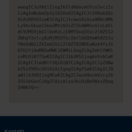
ewogICJuYW1lIjogIk5ldHdvcmtFcnJvciIs
CiAgImNvbmZpZyI6IHsKICAgICJtZXRob2Qi
OiAiR0VUIiwKICAgICJ1cmwiOiAiaHR0cHM6
Ly9hcGkueC5ha3MtcHJvZC5hdWRhcmlzLm5l
dC92MS9jbGllbnRzLzI0MTUvd2Vic2l0ZS12
ZWhpY2xlcy8zMjM5OTk/ZmllbGQ9aW50ZXJu
YWxOdW1iZXImd2Vic2l0ZT02NDEwNzk4YzJh
OTU1YjUwMDEwMWE3ZWMiLAogICAgImhlYWRl
cnMiOiB7fSwKICAgICJib2R5IjogbnVsbCwK
ICAgICJleHBlY3QiOiB7CiAgICAgICJyZXNw
b25zZVR5cGUiOiAiIgogICAgfSwKICAgICJ0
aW1lb3V0IjogMCwKICAgICJwcm9ncmVzcyI6
IG51bGwsCiAgICAicmlza3kiOiBmYWxzZQog
IH0KfQ==
Kontakt