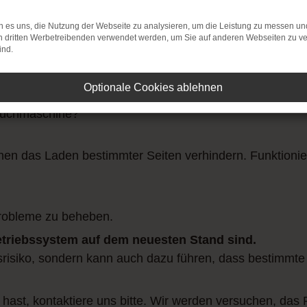
 es uns, die Nutzung der Webseite zu analysieren, um die Leistung zu messen u
on dritten Werbetreibenden verwendet werden, um Sie auf anderen Webseiten zu ve
ind.
Optionale Cookies ablehnen
verbindung.
Suchmaschine?
n das Laden bestimmter Seiten verhindern. Funktionier
robleme zu beheben.
Betriebssystem auf dem neuesten Stand sind.
itsrisiko, sondern kann auch dazu führen, dass bestimmte
 hast, kontaktiere uns bitte. Wir werden versuchen, das