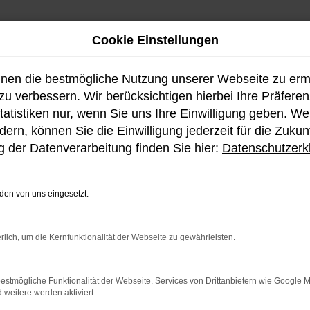
Cookie Einstellungen
hnen die bestmögliche Nutzung unserer Webseite zu er
u verbessern. Wir berücksichtigen hierbei Ihre Präfere
tatistiken nur, wenn Sie uns Ihre Einwilligung geben. W
ern, können Sie die Einwilligung jederzeit für die Zukun
Fahrzeug-Showroo
 der Datenverarbeitung finden Sie hier:
Datenschutzerk
en von uns eingesetzt:
ellen Bestand an Hyundai 
rlich, um die Kernfunktionalität der Webseite zu gewährleisten.
estmögliche Funktionalität der Webseite. Services von Drittanbietern wie Google 
eitere werden aktiviert.