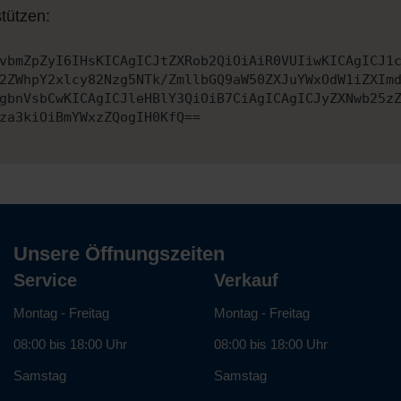
tützen:
vbmZpZyI6IHsKICAgICJtZXRob2QiOiAiR0VUIiwKICAgICJ1
2ZWhpY2xlcy82Nzg5NTk/ZmllbGQ9aW50ZXJuYWxOdW1iZXIm
gbnVsbCwKICAgICJleHBlY3QiOiB7CiAgICAgICJyZXNwb25z
za3kiOiBmYWxzZQogIH0KfQ==
Unsere Öffnungszeiten
Service
Verkauf
Montag - Freitag
Montag - Freitag
08:00 bis 18:00 Uhr
08:00 bis 18:00 Uhr
Samstag
Samstag