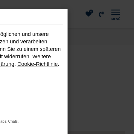
0
MENÜ
möglichen und unsere
nzen und verarbeiten
enn Sie zu einem späteren
ft widerrufen. Weitere
m
lärung
,
Cookie-Richtlinie
.
Fahrzeugen.
Maps, Chats,