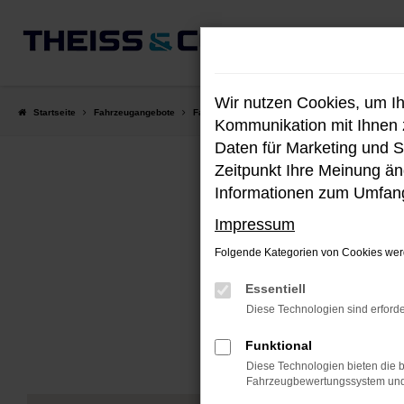
Zum
Hauptinhalt
springen
Wir nutzen Cookies, um I
Startseite
Fahrzeugangebote
Fahrzeug-Showroom
Kommunikation mit Ihnen z
Daten für Marketing und S
Zeitpunkt Ihre Meinung änd
Informationen zum Umfang
Impressum
Folgende Kategorien von Cookies werd
Unser aktu
Essentiell
Diese Technologien sind erforde
Funktional
Diese Technologien bieten die b
Fahrzeugbewertungssystem und w