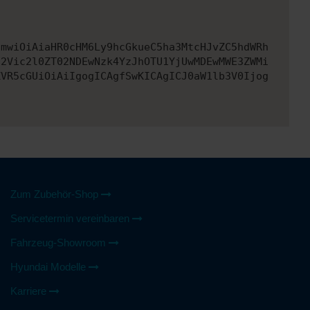
cmwiOiAiaHR0cHM6Ly9hcGkueC5ha3MtcHJvZC5hdWRh
d2Vic2l0ZT02NDEwNzk4YzJhOTU1YjUwMDEwMWE3ZWMi
ZVR5cGUiOiAiIgogICAgfSwKICAgICJ0aW1lb3V0Ijog
Zum Zubehör-Shop
Servicetermin vereinbaren
Fahrzeug-Showroom
Hyundai Modelle
Karriere