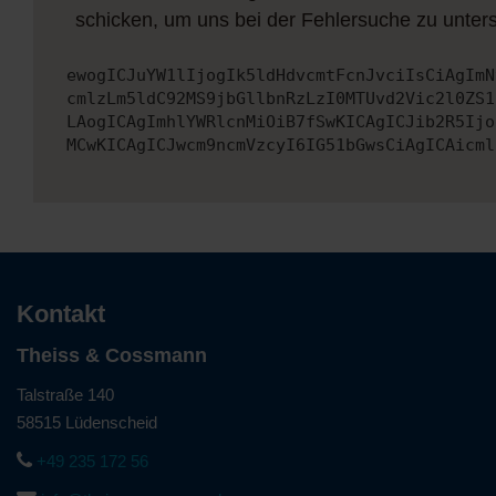
schicken, um uns bei der Fehlersuche zu unters
ewogICJuYW1lIjogIk5ldHdvcmtFcnJvciIsCiAgImN
cmlzLm5ldC92MS9jbGllbnRzLzI0MTUvd2Vic2l0ZS1
LAogICAgImhlYWRlcnMiOiB7fSwKICAgICJib2R5Ijo
MCwKICAgICJwcm9ncmVzcyI6IG51bGwsCiAgICAicml
Kontakt
Theiss & Cossmann
Talstraße 140
58515 Lüdenscheid
+49 235 172 56