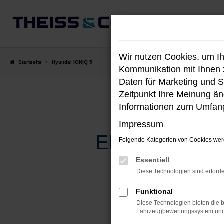
Zum
Hauptinhalt
springen
Wir nutzen Cookies, um I
Startseite
Hyundai IONIQ 5
Kommunikation mit Ihnen z
Daten für Marketing und S
Zeitpunkt Ihre Meinung änd
Informationen zum Umfang
Impressum
Elektrische In
Folgende Kategorien von Cookies werd
Essentiell
Diese Technologien sind erforde
Funktional
Diese Technologien bieten die b
Fahrzeugbewertungssystem und w