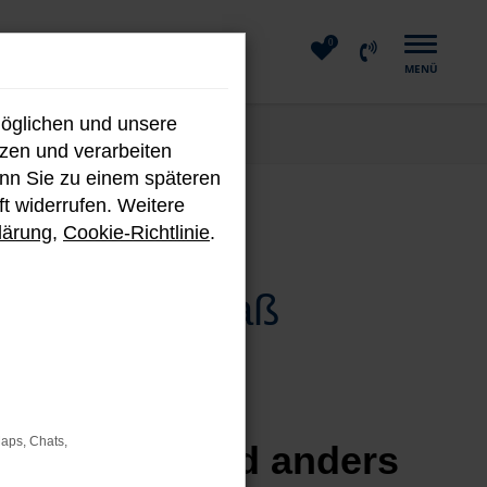
0
MENÜ
möglichen und unsere
nzen und verarbeiten
enn Sie zu einem späteren
ft widerrufen. Weitere
lärung
,
Cookie-Richtlinie
.
ie und Fahrspaß
Maps, Chats,
, faszinierend anders